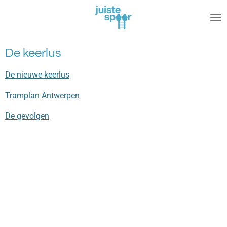
Ga
direct
naar
de
De keerlus
hoofdinhoud
De nieuwe keerlus
Tramplan Antwerpen
De gevolgen