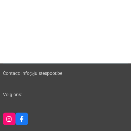
Contact: info@juistespoor.be
Volg ons:
I
F
n
a