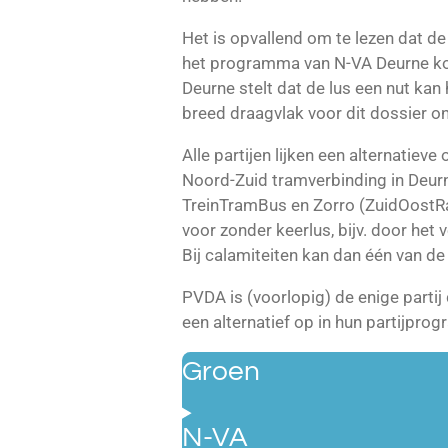
Het is opvallend om te lezen dat d
het programma van N-VA Deurne kom
Deurne stelt dat de lus een nut kan 
breed draagvlak voor dit dossier o
Alle partijen lijken een alternatiev
Noord-Zuid tramverbinding in Deurn
TreinTramBus en Zorro (ZuidOostRan
voor zonder keerlus, bijv. door het
Bij calamiteiten kan dan één van de
PVDA is (voorlopig) de enige partij
een alternatief op in hun partijpro
Groen
N-VA