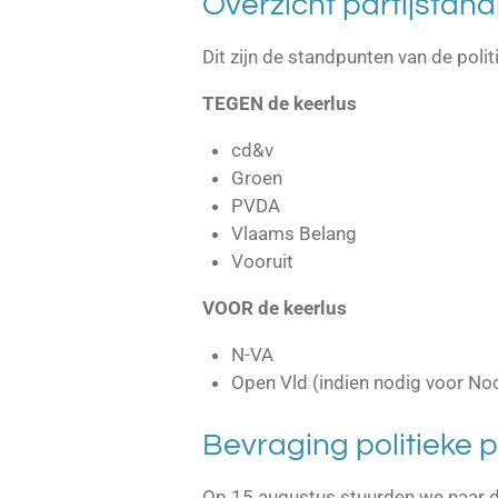
Overzicht partijstan
Dit zijn de standpunten van de poli
TEGEN de keerlus
cd&v
Groen
PVDA
Vlaams Belang
Vooruit
VOOR de keerlus
N-VA
Open Vld (indien nodig voor No
Bevraging politieke p
Op 15 augustus stuurden we naar d